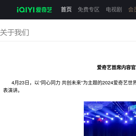
首页
免费专区
电视剧
会
爱奇艺首席内容官
4
月23日，以“同心同力 共创未来”为主题的2024爱奇
表演讲。