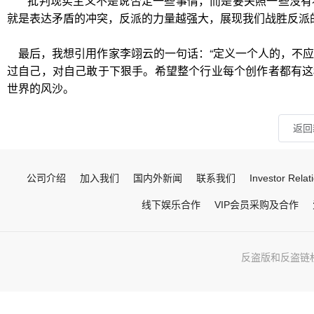
批判现实主义不是说否定一些事情，而是要关照一些没有
就是表达矛盾的冲突，反派的力量越强大，展现我们战胜反派
最后，我想引用作家李翊云的一句话：“定义一个人的，不
过自己，对自己敢于下狠手。希望整个行业每个创作者都有这
世界的风沙。
返回
公司介绍
加入我们
国内外新闻
联系我们
Investor Relat
线下娱乐合作
VIP会员采购及合作
反盗版和反盗链