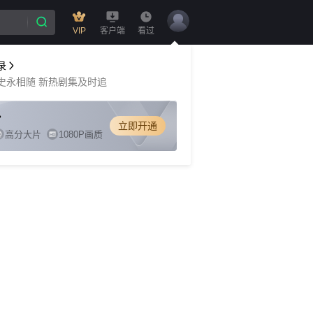
VIP
客户端
看过
录
史永相随 新热剧集及时追
立即开通
高分大片
1080P画质